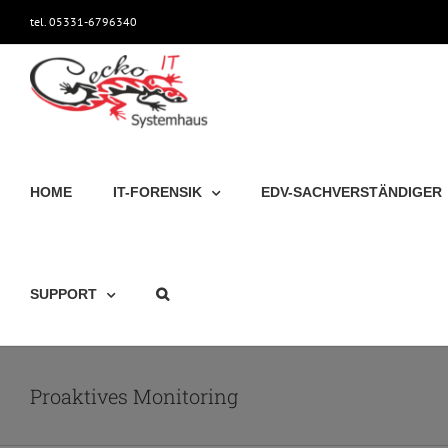
Zum
tel. 05331-6796340
Inhalt
springen
HOME
IT-FORENSIK
EDV-SACHVERSTÄNDIGER
SUPPORT
Proaktives Monitoring