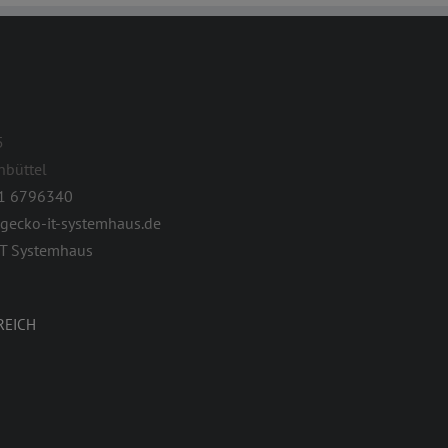
5
nbüttel
1 6796340
gecko-it-systemhaus.de
IT Systemhaus
REICH