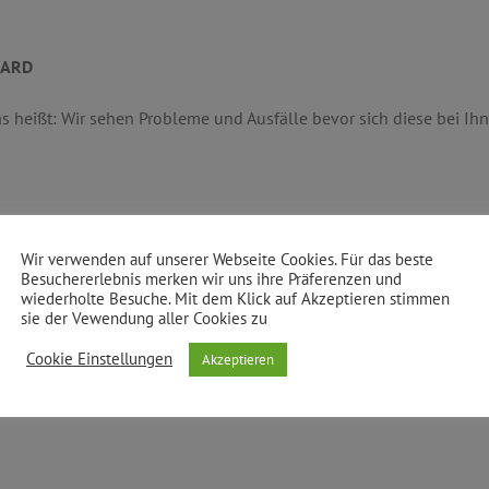
OARD
s heißt: Wir sehen Probleme und Ausfälle bevor sich diese bei I
Windows-, Mac- und Lin
Wir verwenden auf unserer Webseite Cookies. Für das beste
Überwachung der Netzi
Besuchererlebnis merken wir uns ihre Präferenzen und
wiederholte Besuche. Mit dem Klick auf Akzeptieren stimmen
Mobilgerätüberwachu
sie der Vewendung aller Cookies zu
Überwachung virtuelle
Cookie Einstellungen
Akzeptieren
Automatisierungs- und