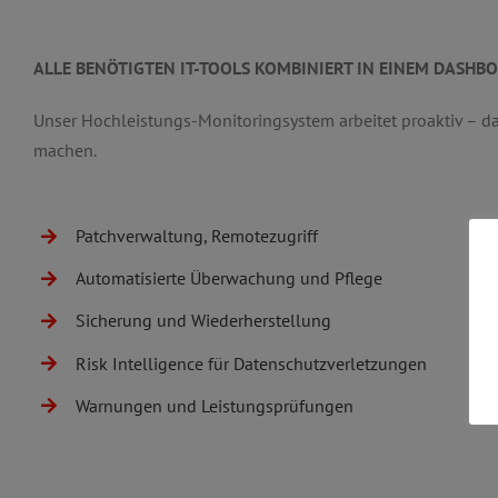
ALLE BENÖTIGTEN IT-TOOLS KOMBINIERT IN EINEM DASHB
Unser Hochleistungs-Monitoringsystem arbeitet proaktiv – da
machen.
Patchverwaltung, Remotezugriff
Automatisierte Überwachung und Pflege
Sicherung und Wiederherstellung
Risk Intelligence für Datenschutzverletzungen
Warnungen und Leistungsprüfungen