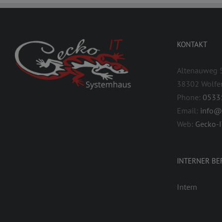
KONTAKT
Altenauweg 
38302 Wolfe
Phone:
0533
Email:
info@
Web:
Gecko-
INTERNER BE
Intern