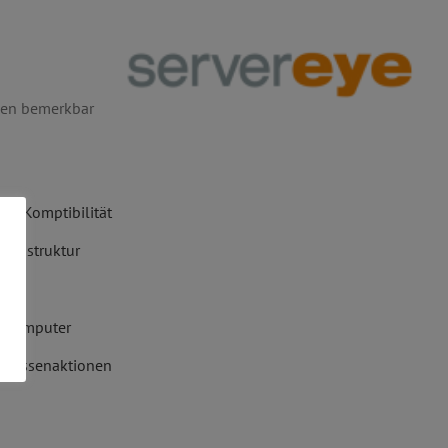
hnen bemerkbar
ux Komptibilität
nfrastruktur
ng
r Computer
 Massenaktionen