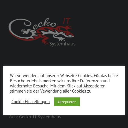
KONTAKT
Wir verwenden auf unserer Webseite Cookies. Für das beste
Besuchererlebnis merken wir uns ihre Präferenzen und
Altenauweg 5
wiederholte Besuche. Mit dem Klick auf Akzeptieren
stimmen sie der Vewendung aller Cookies zu
38302 Wolfenbüttel
Phone:
05331 6796340
Cookie Einstellungen
Akzeptieren
Email:
info@gecko-it-systemhaus.de
Web:
Gecko-IT Systemhaus