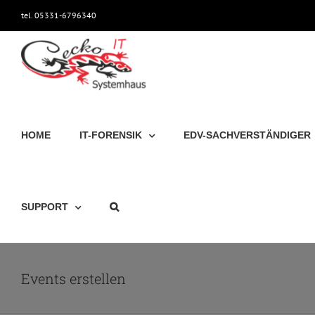
Zum
tel. 05331-6796340
Inhalt
springen
HOME
IT-FORENSIK
EDV-SACHVERSTÄNDIGER
SUPPORT
Events erstellen